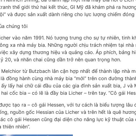
anh thế giới thứ hai kết thúc, GI Mỹ đã khám phá ra hương
đội” và được sản xuất dành riêng cho lực lượng chiếm đóng
ủa chúng tôi
Licher vào năm 1991. Nó tượng trưng cho sự tự nhiên, tinh 
ông xa nhà máy bia. Những người chịu trách nhiệm tại nhà
việc xây dựng thương hiệu và quảng cáo. Áp phích, bảng 
ỷ 20, và nhãn chai cũng dần trở nên quan trọng hơn.
và Melchior từ Butzbach lân cận hợp nhất để thành lập nhà m
à đồng hành cùng nhà máy bia “mới” trên con đường thành
ấy lấy hai chữ cái đầu của các gia đình sản xuất bia, J và 
i cốc bia – có lẽ là đầy bia Licher – trên tay. “Cô gái Hes
ợc tạo ra – cô gái Hessen, với tư cách là biểu tượng lâu đ
ống, nguồn gốc Hessian của Licher và trên hết là quê hương
c cô gái Hessen cũng đại diện cho năng lực kỹ thuật của c
 thiên nhiên”.