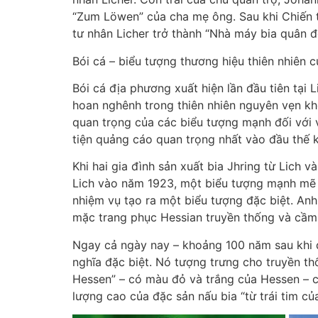
“Zum Löwen” của cha mẹ ông. Sau khi Chiến tr
tư nhân Licher trở thành “Nhà máy bia quân 
Bói cá – biểu tượng thương hiệu thiên nhiên c
Bói cá địa phương xuất hiện lần đầu tiên tại 
hoan nghênh trong thiên nhiên nguyên vẹn kh
quan trọng của các biểu tượng mạnh đối với 
tiện quảng cáo quan trọng nhất vào đầu thế k
Khi hai gia đình sản xuất bia Jhring từ Lich 
Lich vào năm 1923, một biểu tượng mạnh mẽ l
nhiệm vụ tạo ra một biểu tượng đặc biệt. Anh 
mặc trang phục Hessian truyền thống và cầm ha
Ngay cả ngày nay – khoảng 100 năm sau khi đư
nghĩa đặc biệt. Nó tượng trưng cho truyền th
Hessen” – có màu đỏ và trắng của Hessen – cá
lượng cao của đặc sản nấu bia “từ trái tim của