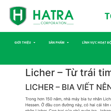
T
GIỚI THIỆU
SẢN PHẨM
LĨNH VỰC HOẠT Đ
Licher – Từ trái ti
LICHER – BIA VIẾT NÊ
Trong hơn 150 năm, nhà máy bia tư nhân Liche
Hessen. Ở đầu con đường này, có hai cái tên 
nhân Licher. Con trai của chủ quán trọ, Joha