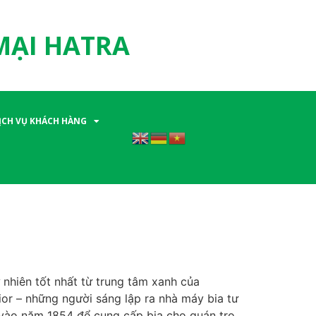
MẠI HATRA
ỊCH VỤ KHÁCH HÀNG
hiên tốt nhất từ ​​trung tâm xanh của
ior – những người sáng lập ra nhà máy bia tư
h vào năm 1854 để cung cấp bia cho quán trọ