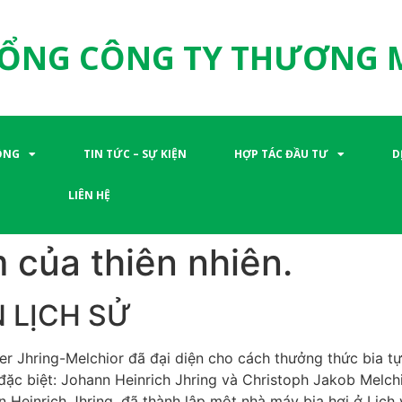
ỔNG CÔNG TY THƯƠNG 
ỘNG
TIN TỨC – SỰ KIỆN
HỢP TÁC ĐẦU TƯ
D
LIÊN HỆ
m của thiên nhiên.
N LỊCH SỬ
r Jhring-Melchior đã đại diện cho cách thưởng thức bia tự n
đặc biệt: Johann Heinrich Jhring và Christoph Jakob Melch
nn Heinrich Jhring, đã thành lập một nhà máy bia hơi ở Lic